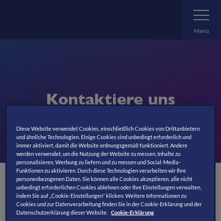
Zum
Navigatio
umschalte
Hauptinhalt
springen
Menü
Kontaktiere uns
Diese Website verwendet Cookies, einschließlich Cookies von Drittanbietern
und ähnliche Technologien. Einige Cookies sind unbedingt erforderlich und
immer aktiviert, damit die Website ordnungsgemäß funktioniert. Andere
werden verwendet, um die Nutzung der Website zu messen, Inhalte zu
personalisieren, Werbung zu liefern und zu messen und Social-Media-
Funktionen zu aktivieren. Durch diese Technologien verarbeiten wir Ihre
personenbezogenen Daten. Sie können alle Cookies akzeptieren, alle nicht
unbedingt erforderlichen Cookies ablehnen oder Ihre Einstellungen verwalten,
Hast Du weitere Fragen, die in unseren
FAQ
nicht
indem Sie auf „Cookie-Einstellungen“ klicken. Weitere Informationen zu
beantwortet werden? So erreichst Du uns:
Cookies und zur Datenverarbeitung finden Sie in der Cookie-Erklärung und der
Datenschutzerklärung dieser Website.
Cookie-Erklärung