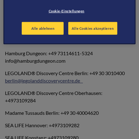
Heide Park Resort - +49 5191-6214900 -
info@heide-
park.de
Cookie-Einstellungen
LEGOLAND® Deutschland Resort: +49 8221 257 3550 -
info@LEGOLAND.de
Alle ablehnen
Alle Cookies akzeptieren
Berlin Dungeon: +49 30 300148600 info@berlindungeon.de
Hamburg Dungeon: +49 73114611-5324
info@hamburgdungeon.com
LEGOLAND® Discovery Centre Berlin: +49 30 3010400
berlin@legolanddiscoverycentre.de
LEGOLAND® Discovery Centre Oberhausen:
+4973109284
Madame Tussauds Berlin: +49 30 40004620
SEA LIFE Hannover: +4973109282
SEA LIFE Konstanz: +4973109280