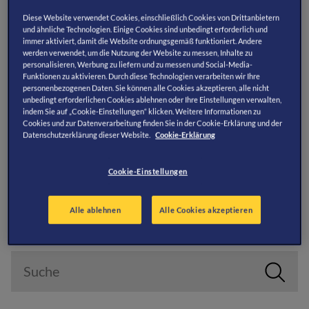
Jetzt Abenteuer
Diese Website verwendet Cookies, einschließlich Cookies von Drittanbietern
verlängern
und ähnliche Technologien. Einige Cookies sind unbedingt erforderlich und
immer aktiviert, damit die Website ordnungsgemäß funktioniert. Andere
werden verwendet, um die Nutzung der Website zu messen, Inhalte zu
personalisieren, Werbung zu liefern und zu messen und Social-Media-
Wähle hier Deine Attraktion aus, wo Du Deinen Abenteuer-
Funktionen zu aktivieren. Durch diese Technologien verarbeiten wir Ihre
Pass online buchen / verlängern möchtest. 364 Tage voller
personenbezogenen Daten. Sie können alle Cookies akzeptieren, alle nicht
Abenteuer warten auf Dich!
unbedingt erforderlichen Cookies ablehnen oder Ihre Einstellungen verwalten,
indem Sie auf „Cookie-Einstellungen“ klicken. Weitere Informationen zu
Cookies und zur Datenverarbeitung finden Sie in der Cookie-Erklärung und der
Bestehende Jahreskarten können ab 28 Tage vor und bis 28
Datenschutzerklärung dieser Website.
Cookie-Erklärung
Tage nach Ablaufdatum verlängert werden. Das neue
Ablaufdatum bezieht sich dabei immer auf das ursprüngliche
Cookie-Einstellungen
Ablaufdatum, nicht am Zeitpunkt der Verlängerung.
Aktuelle Informationen findest Du auf den Webseiten der
Alle ablehnen
Alle Cookies akzeptieren
Attraktionen. Der Abenteuer-Pass ist ab Kauf sofort gültig!