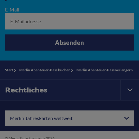
E-Mail
Absenden
Start
Merlin Abenteuer-Pass buchen
Merlin Abenteuer-Pass verlängern
Rechtliches
Tog
Foo
Nav
Merlin Jahreskarten weltweit
© Merlin Entertainments 2026